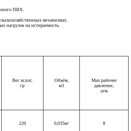
анного ПВХ.
ельскохозяйственных механизмах.
ых нагрузок на истираемость.
Вес м.пог,
Объём,
Max рабочее
гр
м3
давление,
атм
220
0,035мᶟ
8