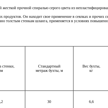
й жесткой прочной спиралью серого цвета из непластифициров
 продуктов. Он находит свое применение в сеялках и прочих с
очно толстым стенкам шланга, применяется в условиях повышенн
 стенки,
Стандартный
Вес бухты,
мм
метраж бухты, м
кг
,2
30
6,6