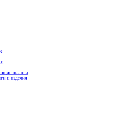
е
ки
ающие шланги
ги и изделия