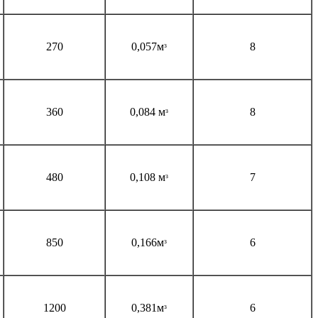
270
0,057мᶟ
8
360
0,084 мᶟ
8
480
0,108 мᶟ
7
850
0,166мᶟ
6
1200
0,381мᶟ
6