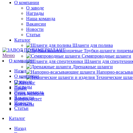
О компании
О заводе
Награды
Наша команда
Вакансии
Новости
Статьи
Каталог
Шланги для полива
Трубки-шланги пищевы
Меню
Семяпроводные шланги
О компании
Шланги для спецтехни
Дренажные шланги
Назад
Напорно-всасыв
О компании
Технические шлан
О заводе
Награды
Прайс
Наша команда
Стать дилером
Вакансии
Вопрос-ответ
Новости
Контакты
Статьи
Каталог
Назад