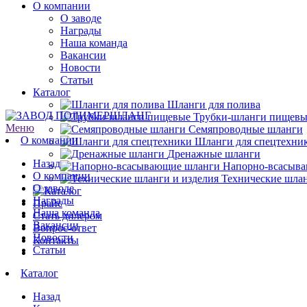
О компании
О заводе
Награды
Наша команда
Вакансии
Новости
Статьи
Каталог
Шланги для полива
Трубки-шланги пищевы
Меню
Семяпроводные шланги
О компании
Шланги для спецтехни
Дренажные шланги
Назад
Напорно-всасыв
О компании
Технические шлан
О заводе
Награды
Прайс
Наша команда
Стать дилером
Вакансии
Вопрос-ответ
Новости
Контакты
Статьи
Каталог
Назад