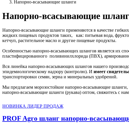
Напорно-всасывающие шланги
Напорно-всасывающие шлан
Напорно-всасывающие шланги применяются в качестве гибких 
жидких пищевых продуктов таких, как: питьевая вода, фруктов
кетчуп, растительное масло и другие пищевые продукты.
Особенностью напорно-всасывающих шлангов является их спосо
пластифицированного поливинилхлорида (ПВХ), армированн
Вся линейка напорно-всасывающих шлангов нашего производст
эпидемиологическому надзору (контролю). И
имеет свидетель
транспортировки семян, зерна и минеральных удобрений.
Мы предлагаем морозостойкие напорно-всасывающие шланги, ко
напорно-всасывающие шланги (рукава) оптом, свяжитесь с нам
НОВИНКА
ЛИДЕР ПРОДАЖ
PROF Agro шланг напорно-всасывающи