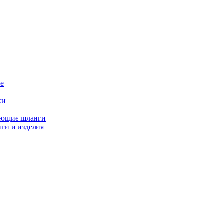
е
ки
ающие шланги
ги и изделия