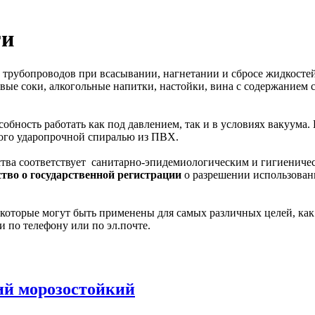
ги
трубопроводов при всасывании, нагнетании и сбросе жидкосте
ые соки, алкогольные напитки, настойки, вина с содержанием с
бность работать как под давлением, так и в условиях вакуума
ого ударопрочной спиралью из ПВХ.
ва соответствует санитарно-эпидемиологическим и гигиеничес
ство о государственной регистрации
о разрешении использовани
торые могут быть применены для самых различных целей, как н
и по телефону или по эл.почте.
й морозостойкий